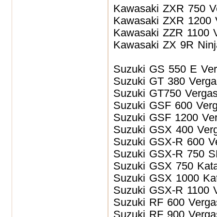
Kawasaki ZXR 750
V
Kawasaki ZXR 1200
Kawasaki ZZR 1100
Kawasaki ZX 9R Ninj
Suzu
ki GS 550 E
Ve
Suzu
ki GT 380
Verg
Suzu
ki GT750
Verga
Suzu
ki GSF 600
Ver
Suzu
ki GSF 1200
Ve
Suzu
ki GSX 400
Ver
Suzu
ki GSX-R 600
V
Suzu
ki GSX-R 750
Suzu
ki GSX 750 Ka
Suzu
ki GSX 1000 K
Suzu
ki GSX-R 1100
Suzu
ki RF 600
Verga
Suzu
ki RF 900
Verga