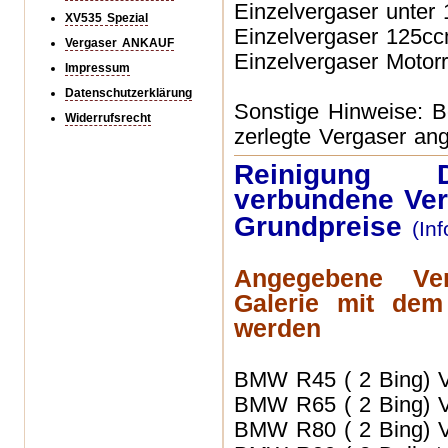
Einzelvergaser unter
XV535 Spezial
Einzelvergaser
125ccm
Vergaser ANKAUF
Einzelvergaser Motor
Impressum
Datenschutzerklärung
Sonstige Hinweise: Be
Widerrufsrecht
zerlegte Vergaser an
Reinigung D
verbundene Ver
Grundpreise
(In
Angegebene Ve
Galerie mit dem
werden
BMW R45 ( 2 Bing) 
BMW R65 ( 2 Bing) 
BMW R80 ( 2 Bing) 