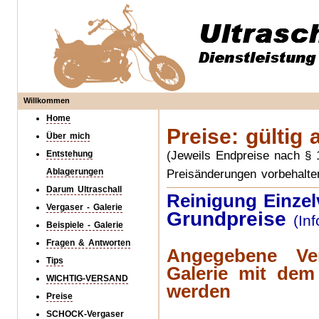
Willkommen
Home
Preise:
gültig 
Über mich
Entstehung
(Jeweils Endpreise nach §
Ablagerungen
Preisänderungen vorbehalte
Darum Ultraschall
Reinigung Einzel
Vergaser - Galerie
Grundpreise
(In
Beispiele - Galerie
Fragen & Antworten
Angegebene Ve
Tips
Galerie mit dem
WICHTIG-VERSAND
werden
Preise
SCHOCK-Vergaser